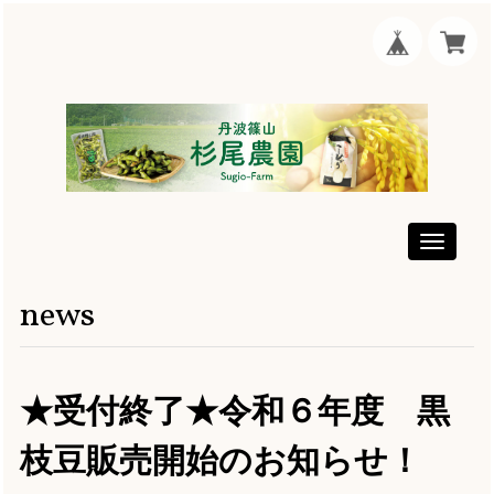
Toggle
navigati
news
★受付終了★令和６年度 黒
枝豆販売開始のお知らせ！