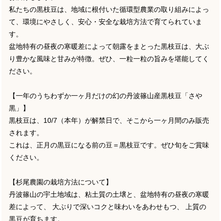
私たちの黒枝豆は、地域に根付いた循環型農業の取り組みによっ
て、環境にやさしく、安心・安全な栽培方法で育てられていま
す。
盆地特有の昼夜の寒暖差によって朝露をまとった黒枝豆は、大ぶ
り豊かな風味と甘みが特徴。ぜひ、一粒一粒の旨みを堪能してく
ださい。
【一年のうちわずか一ヶ月だけの幻の丹波篠山産黒枝豆「さや
黒」】
黒枝豆は、10/7（本年）が解禁日で、そこから一ヶ月間のみ販売
されます。
これは、正月の黒豆になる前の豆＝黒枝豆です。ぜひ旬をご賞味
ください。
【杉尾農園の栽培方法について】
丹波篠山の宇土地域は、粘土質の土壌と、盆地特有の昼夜の寒暖
差によって、 大ぶりで深いコクと味わいをあわせもつ、 上質の
黒豆が育ちます。