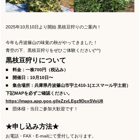
2025年10月10日より開始 黒枝豆狩りのご案内！
今年も丹波篠山の味覚の秋がやってきました！
青空の下、黒枝豆狩りをぜひご体験ください(^^)
黒枝豆狩りについて
■ 料金：一株700円（税込み）
■
開催日：10月10日〜
■
集合場所：兵庫県丹波篠山市宇土410-1(エスマール宇土前）
下記MAPを必ずご確認ください。
https://maps.app.goo.gl/eZzvLEgz9DcxSVoU8
■ 団体様・当日ご参加大歓迎です！
★申し込み方法★
お電話・FAX・E-mailにて受付しております。